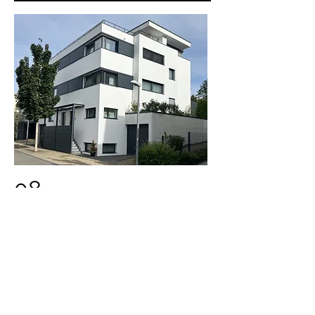
08
Doppelhaus in Ludwigsburg
Fertigstellung:
2014
Wohnfläche:
je DHH 140m²
Nutzfläche:
je DHH 95m²