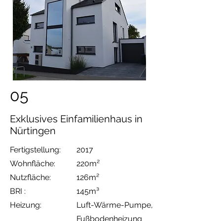
05
Exklusives Einfamilienhaus in
Nürtingen
Fertigstellung:
2017
Wohnfläche:
220
m²
Nutzfläche:
126m²
BRI :
145m³
Heizung:
Luft-Wärme-Pumpe
,
Fußbodenheizung