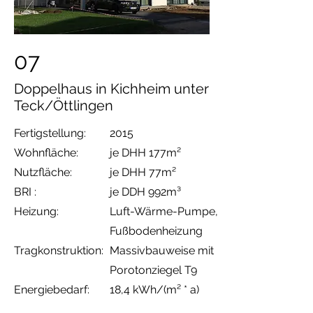
07
Doppelhaus in Kichheim unter
Teck/Öttlingen
Fertigstellung:
2015
Wohnfläche:
je DHH 177m²
Nutzfläche:
je DHH 77m²
BRI :
je DDH 992m³
Heizung:
Luft-Wärme-Pumpe
,
Fußbodenheizung
Tragkonstruktion:
Massivbauweise
mit
Porotonziegel T9
Energiebedarf:
18,4 kWh/(m² * a)