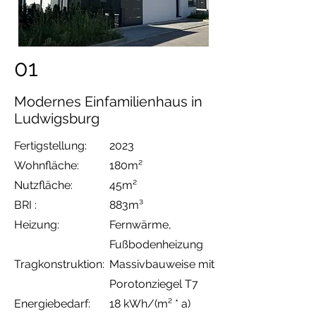
01
Modernes Einfamilienhaus in
Ludwigsburg
Fertigstellung:
2023
Wohnfläche:
180m²
Nutzfläche:
45m²
BRI :
883m³
Heizung:
Fernwärme
,
Fußbodenheizung
Tragkonstruktion:
Massivbauweise
mit
Porotonziegel T7
Energiebedarf:
18 kWh/(m² * a)