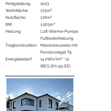
Fertigstellung:
2023
Wohnfläche:
275
m²
Nutzfläche:
176m²
BRI :
1.563m³
Heizung:
Luft-Wärme-Pumpe
,
Fußbodenheizung
Tragkonstruktion:
Massivbauweise
mit
Porotonziegel T9
Energiebedarf:
14 kWh/(m² * a)
(BEG-EH-55-EE)