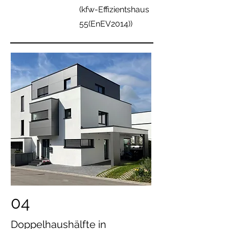
(kfw-Effizientshaus
55(EnEV2014))
04
Doppelhaushälfte in