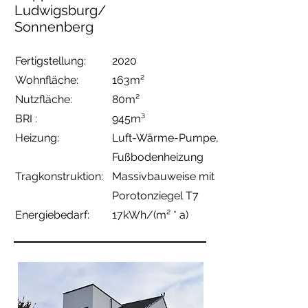
Ludwigsburg/
Sonnenberg
Fertigstellung:
2020
Wohnfläche:
163m²
Nutzfläche:
80m²
BRI :
945m³
Heizung:
Luft-Wärme-Pumpe
,
Fußbodenheizung
Tragkonstruktion:
Massivbauweise
mit
Porotonziegel T7
Energiebedarf:
17kWh/(m² * a)