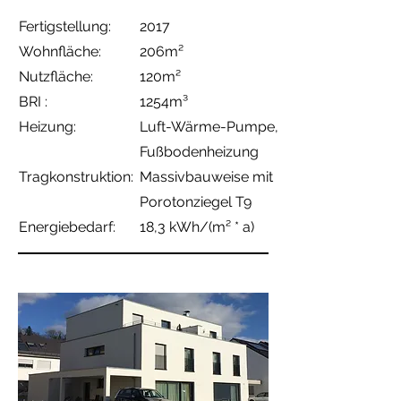
Fertigstellung:
2017
Wohnfläche:
206m²
Nutzfläche:
120m²
BRI :
1254m³
Heizung:
Luft-Wärme-Pumpe
,
Fußbodenheizung
Tragkonstruktion:
Massivbauweise
mit
Porotonziegel T9
Energiebedarf:
18,3 kWh/(m² * a)