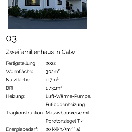
03
Zweifamilienhaus in Calw
Fertigstellung:
2022
Wohnfläche:
302m²
Nutzfläche:
117m²
BRI :
1.731m³
Heizung:
Luft-Wärme-Pumpe
,
Fußbodenheizung
Tragkonstruktion:
Massivbauweise
mit
Porotonziegel T7
Energiebedarf:
20 kWh/(m² * a)